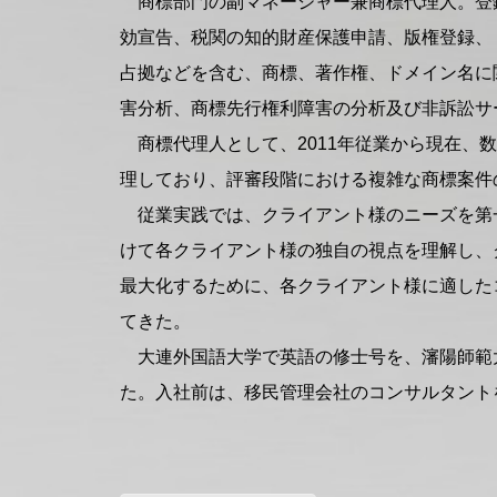
商標部門の副マネージャー兼商標代理人。登
効宣告、税関の知的財産保護申請、版権登録、
占拠などを含む、商標、著作権、ドメイン名に
害分析、商標先行権利障害の分析及び非訴訟サ
商標代理人として、2011年従業から現在、
理しており、評審段階における複雑な商標案件
従業実践では、クライアント様のニーズを第
けて各クライアント様の独自の視点を理解し、
最大化するために、各クライアント様に適した
てきた。
大連外国語大学で英語の修士号を、瀋陽師範
た。入社前は、移民管理会社のコンサルタント